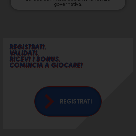
governativa.
REGISTRATI.
VALIDATI.
RICEVI I BONUS.
COMINCIA A GIOCARE!
REGISTRATI