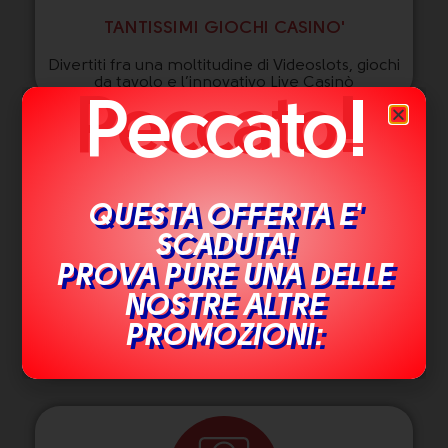
TANTISSIMI GIOCHI CASINO'
Divertiti fra una moltitudine di Videoslots, giochi
da tavolo e l’innovativo Live Casinò
Peccato!
QUESTA OFFERTA E'
SCADUTA!
PROVA PURE UNA DELLE
PAGAMENTI SICURI E VELOCI
NOSTRE ALTRE
Disponiamo di diversi metodi di pagamento,
PROMOZIONI:
incluse le carte di credito, sia per prelievi che
per ricariche